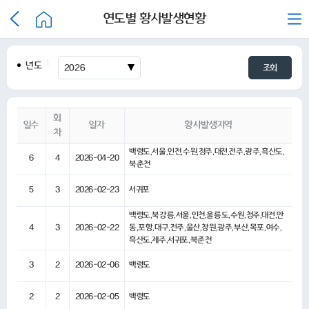
연도별 황사발생현황
년도
조회
회
일수
일자
황사발생지역
차
백령도,서울,인천,수원,청주,대전,전주,광주,흑산도,
6
4
2026-04-20
북춘천
5
3
2026-02-23
서귀포
백령도,북강릉,서울,인천,울릉도,수원,청주,대전,안
4
3
2026-02-22
동,포항,대구,전주,울산,창원,광주,부산,목포,여수,
흑산도,제주,서귀포,북춘천
3
2
2026-02-06
백령도
2
2
2026-02-05
백령도