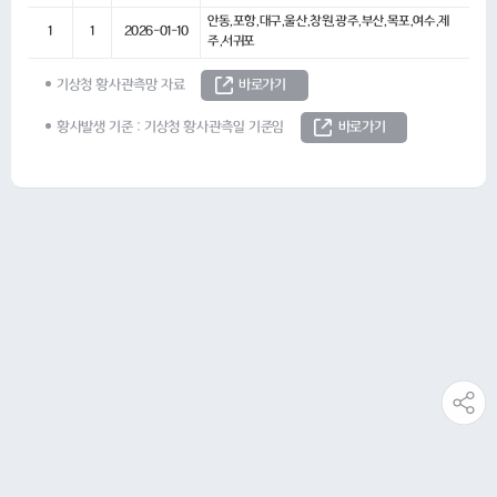
안동,포항,대구,울산,창원,광주,부산,목포,여수,제
1
1
2026-01-10
주,서귀포
기상청 황사관측망 자료
바로가기
황사발생 기준 : 기상청 황사관측일 기준임
바로가기