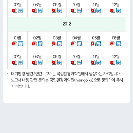
07
월
08
월
09
월
10
월
11
월
12
월
2012
01
월
02
월
03
월
04
월
05
월
06
월
07
월
08
월
09
월
10
월
11
월
12
월
대기환경 월간/연간보고서는 국립환경과학원에서 생성하는 자료입니다.
보고서 내용 관련 문의는 국립환경과학원(
)으로 문의하여 주시
nier.go.kr
기 바랍니다.