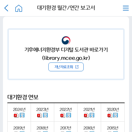
대기환경 월간/연간 보고서
기후에너지환경부 디지털 도서관 바로가기
(library.mcee.go.kr)
지난자료조회
대기환경 연보
2024
년
2023
년
2022
년
2021
년
2020
년
2019
년
2018
년
2017
년
2016
년
2015
년